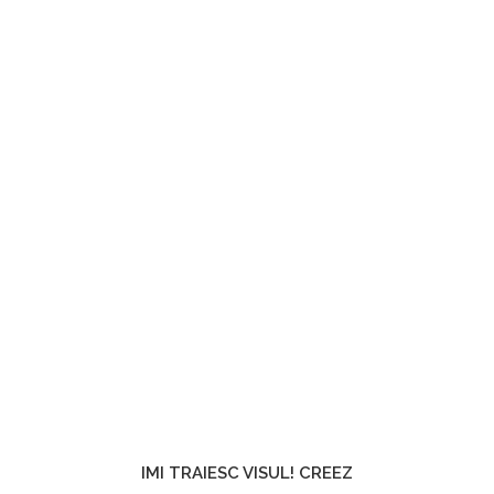
POVESTEA
PRAJITURILOR
SMART – CHOCO –
LA LA…
IMI TRAIESC VISUL! CREEZ