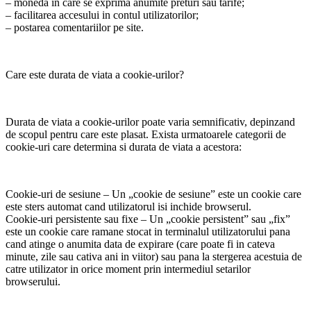
– moneda in care se exprima anumite preturi sau tarife;
– facilitarea accesului in contul utilizatorilor;
– postarea comentariilor pe site.
Care este durata de viata a cookie-urilor?
Durata de viata a cookie-urilor poate varia semnificativ, depinzand
de scopul pentru care este plasat. Exista urmatoarele categorii de
cookie-uri care determina si durata de viata a acestora:
Cookie-uri de sesiune – Un „cookie de sesiune” este un cookie care
este sters automat cand utilizatorul isi inchide browserul.
Cookie-uri persistente sau fixe – Un „cookie persistent” sau „fix”
este un cookie care ramane stocat in terminalul utilizatorului pana
cand atinge o anumita data de expirare (care poate fi in cateva
minute, zile sau cativa ani in viitor) sau pana la stergerea acestuia de
catre utilizator in orice moment prin intermediul setarilor
browserului.