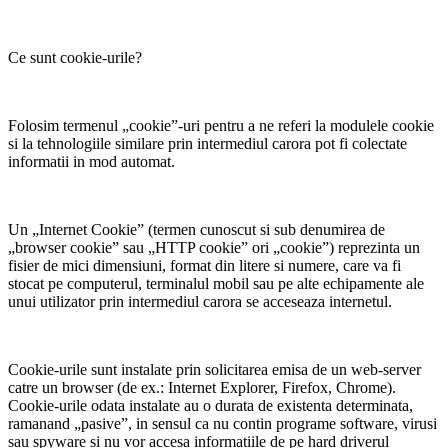
Ce sunt cookie-urile?
Folosim termenul „cookie”-uri pentru a ne referi la modulele cookie
si la tehnologiile similare prin intermediul carora pot fi colectate
informatii in mod automat.
Un „Internet Cookie” (termen cunoscut si sub denumirea de
„browser cookie” sau „HTTP cookie” ori „cookie”) reprezinta un
fisier de mici dimensiuni, format din litere si numere, care va fi
stocat pe computerul, terminalul mobil sau pe alte echipamente ale
unui utilizator prin intermediul carora se acceseaza internetul.
Cookie-urile sunt instalate prin solicitarea emisa de un web-server
catre un browser (de ex.: Internet Explorer, Firefox, Chrome).
Cookie-urile odata instalate au o durata de existenta determinata,
ramanand „pasive”, in sensul ca nu contin programe software, virusi
sau spyware si nu vor accesa informatiile de pe hard driverul