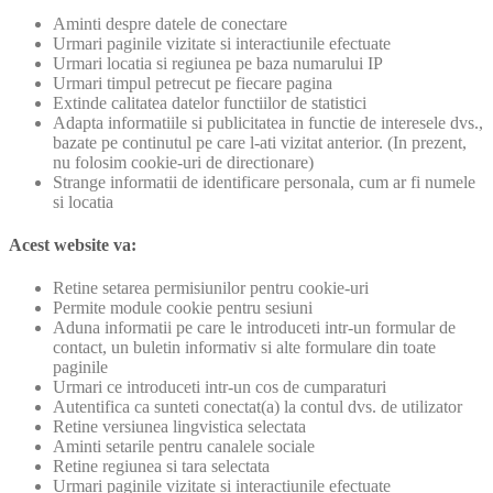
Aminti despre datele de conectare
Urmari paginile vizitate si interactiunile efectuate
Urmari locatia si regiunea pe baza numarului IP
Urmari timpul petrecut pe fiecare pagina
Extinde calitatea datelor functiilor de statistici
Adapta informatiile si publicitatea in functie de interesele dvs.,
bazate pe continutul pe care l-ati vizitat anterior. (In prezent,
nu folosim cookie-uri de directionare)
Strange informatii de identificare personala, cum ar fi numele
si locatia
Acest website va:
Retine setarea permisiunilor pentru cookie-uri
Permite module cookie pentru sesiuni
Aduna informatii pe care le introduceti intr-un formular de
contact, un buletin informativ si alte formulare din toate
paginile
Urmari ce introduceti intr-un cos de cumparaturi
Autentifica ca sunteti conectat(a) la contul dvs. de utilizator
Retine versiunea lingvistica selectata
Aminti setarile pentru canalele sociale
Retine regiunea si tara selectata
Urmari paginile vizitate si interactiunile efectuate