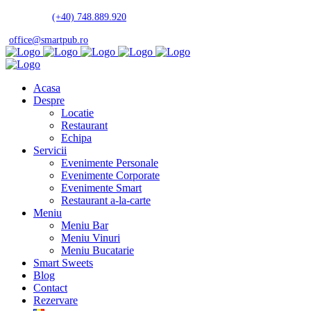
Rezervari:
(+40) 748.889.920
Luni - Duminica: 10:00 - 00:00
office@smartpub.ro
Str. Trandafirilor, Preajba, Dolj
Acasa
Despre
Locatie
Restaurant
Echipa
Servicii
Evenimente Personale
Evenimente Corporate
Evenimente Smart
Restaurant a-la-carte
Meniu
Meniu Bar
Meniu Vinuri
Meniu Bucatarie
Smart Sweets
Blog
Contact
Rezervare