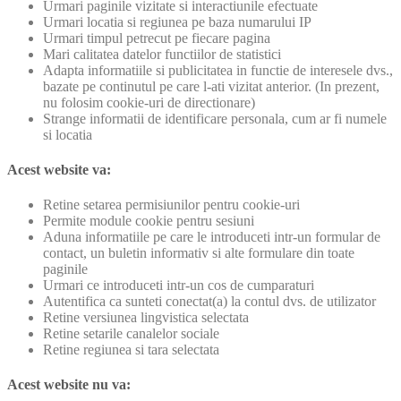
Urmari paginile vizitate si interactiunile efectuate
Urmari locatia si regiunea pe baza numarului IP
Urmari timpul petrecut pe fiecare pagina
Mari calitatea datelor functiilor de statistici
Adapta informatiile si publicitatea in functie de interesele dvs.,
bazate pe continutul pe care l-ati vizitat anterior. (In prezent,
nu folosim cookie-uri de directionare)
Strange informatii de identificare personala, cum ar fi numele
si locatia
Acest website va:
Retine setarea permisiunilor pentru cookie-uri
Permite module cookie pentru sesiuni
Aduna informatiile pe care le introduceti intr-un formular de
contact, un buletin informativ si alte formulare din toate
paginile
Urmari ce introduceti intr-un cos de cumparaturi
Autentifica ca sunteti conectat(a) la contul dvs. de utilizator
Retine versiunea lingvistica selectata
Retine setarile canalelor sociale
Retine regiunea si tara selectata
Acest website nu va: