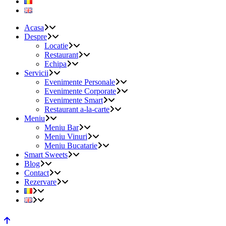
Acasa
Despre
Locatie
Restaurant
Echipa
Servicii
Evenimente Personale
Evenimente Corporate
Evenimente Smart
Restaurant a-la-carte
Meniu
Meniu Bar
Meniu Vinuri
Meniu Bucatarie
Smart Sweets
Blog
Contact
Rezervare